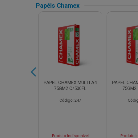
Papéis Chamex
AMEX SUPER
PAPEL CHAMEX MULTI A4
PAPEL CHAM
2 C/500FLS
75GM2 C/500FL
75GM2 
o: 16432
Código: 247
Códig
Indisponível
Produto Indisponível
Produto I