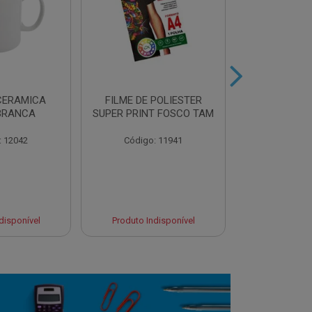
CERAMICA
FILME DE POLIESTER
AZULEJO BR
BRANCA
SUPER PRINT FOSCO TAM
P/SUBL
: 12042
Código: 11941
Código:
disponível
Produto Indisponível
Produto Ind