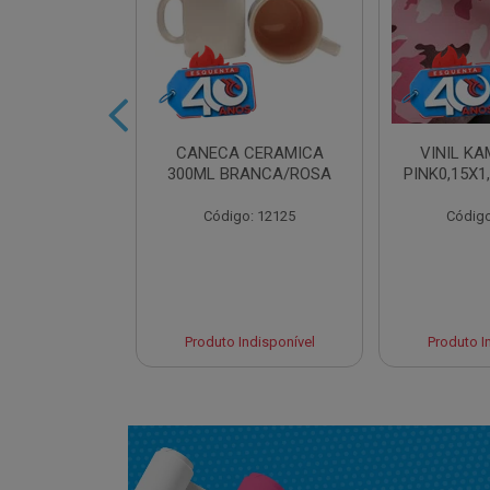
IDRO 460ML
CANECA CERAMICA
VINIL K
AT. LILAS
300ML BRANCA/ROSA
PINK0,15X1
o: 13961
Código: 12125
Código
Indisponível
Produto Indisponível
Produto I