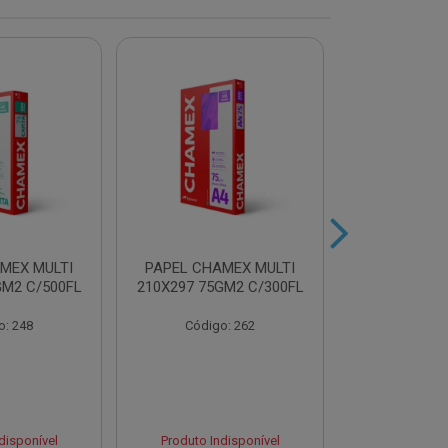
MEX MULTI
PAPEL CHAMEX MULTI
PAPEL CHA
GM2 C/500FL
210X297 75GM2 C/300FL
A4 75GM2 AZ
o: 248
Código: 262
Código
disponível
Produto Indisponível
Produto Ind