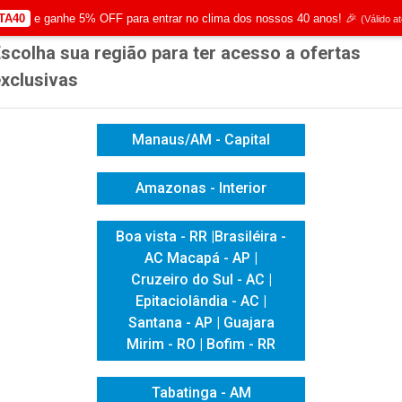
TA40
e ganhe 5% OFF para entrar no clima dos nossos 40 anos! 🎉
(Válido a
scolha sua região para ter acesso a ofertas
|
Já é cliente? - Entrar
Não é 
xclusivas
Manaus/AM - Capital
Amazonas - Interior
ICACAO VISUAL
HIGIENE E LIMPEZA
INFORMÁTICA
Boa vista - RR |Brasiléira -
AC Macapá - AP |
Cruzeiro do Sul - AC |
Epitaciolândia - AC |
Santana - AP | Guajara
Mirim - RO | Bofim - RR
Tabatinga - AM