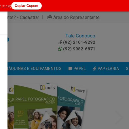
Copiar Cupom
té 31/08)
|
cliente? - Cadastrar
Área do Representante
Fale Conosco
0
(92) 2101-9292
(92) 9982-6871
MÁQUINAS E EQUIPAMENTOS
PAPEL
PAPELARIA
S