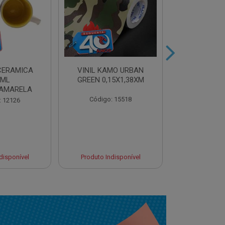
CERAMICA
VINIL KAMO URBAN
VINIL ULTR
0ML
GREEN 0,15X1,38XM
BLUE 0,10
AMARELA
Código: 15518
Código:
: 12126
disponível
Produto Indisponível
Produto Ind