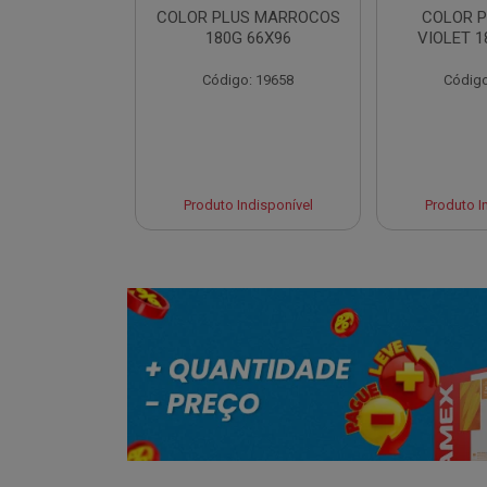
LUS CANCUN
COLOR PLUS MARROCOS
COLOR P
 66X96
180G 66X96
VIOLET 1
o: 19654
Código: 19658
Código
 Esgotado
Produto Indisponível
Produto I