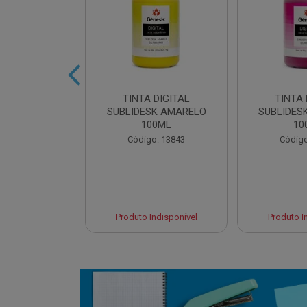
 DIGITAL
TINTA DIGITAL
TINTA 
 CYAN 100ML
SUBLIDESK AMARELO
SUBLIDES
100ML
10
o: 13845
Código: 13843
Código
 Esgotado
Produto Indisponível
Produto I