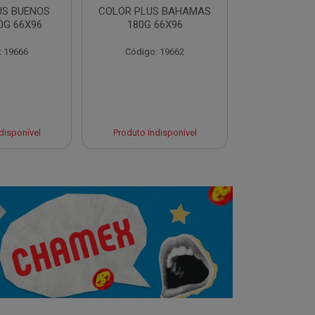
US BUENOS
COLOR PLUS BAHAMAS
COLOR PLU
0G 66X96
180G 66X96
180G 
: 19666
Código: 19662
Código:
Produto 
disponível
Produto Indisponível