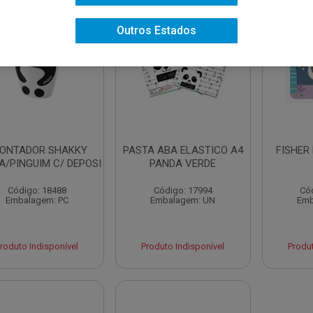
Outros Estados
ONTADOR SHAKKY
PASTA ABA ELASTICO A4
FISHER
A/PINGUIM C/ DEPOSI
PANDA VERDE
Código: 18488
Código: 17994
Có
Embalagem: PC
Embalagem: UN
Emb
roduto Indisponível
Produto Indisponível
Produt