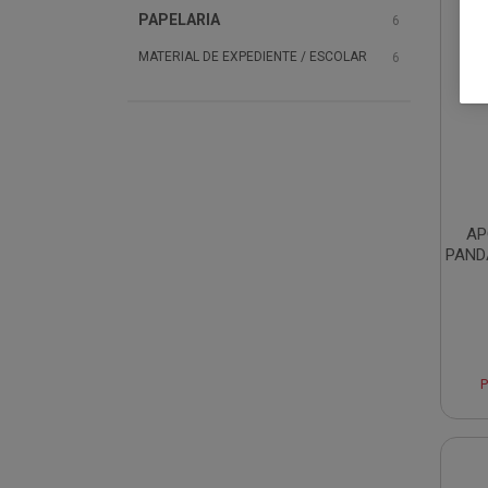
PAPELARIA
6
MATERIAL DE EXPEDIENTE / ESCOLAR
6
AP
PAND
P