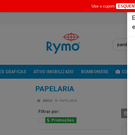
Use o cupom
ESQUEN
E
e
ES GRAFICAS
ATIVO IMOBILIZADO
BOMBONIERE
COMUN
PAPELARIA
INÍCIO
PAPELARIA
Filtrar por:
Promoções