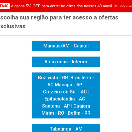
TA40
e ganhe 5% OFF para entrar no clima dos nossos 40 anos! 🎉
(Válido a
scolha sua região para ter acesso a ofertas
|
Já é cliente? - Entrar
Não é 
xclusivas
Manaus/AM - Capital
Amazonas - Interior
ICACAO VISUAL
HIGIENE E LIMPEZA
INFORMÁTICA
Boa vista - RR |Brasiléira -
AC Macapá - AP |
Cruzeiro do Sul - AC |
Epitaciolândia - AC |
Santana - AP | Guajara
Mirim - RO | Bofim - RR
Tabatinga - AM