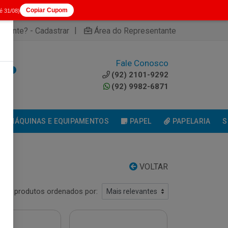
Copiar Cupom
té 31/08)
|
cliente? - Cadastrar
Área do Representante
Fale Conosco
0
(92) 2101-9292
(92) 9982-6871
MÁQUINAS E EQUIPAMENTOS
PAPEL
PAPELARIA
S
VOLTAR
6 produtos ordenados por: