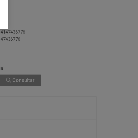
154147436776
4147436776
ga
Consultar