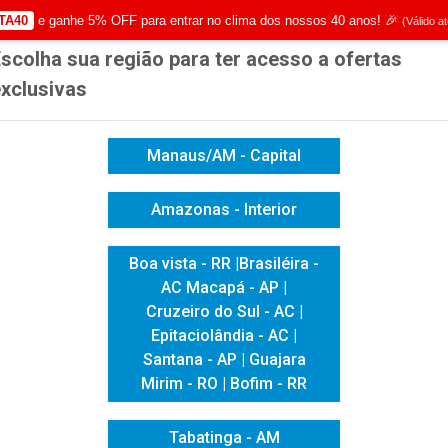
TA40
e ganhe 5% OFF para entrar no clima dos nossos 40 anos! 🎉
(Válido a
scolha sua região para ter acesso a ofertas
|
Já é cliente? - Entrar
Não é 
xclusivas
Manaus/AM - Capital
Amazonas - Interior
ICACAO VISUAL
HIGIENE E LIMPEZA
INFORMÁTICA
Boa vista - RR |Brasiléira -
AC Macapá - AP |
 ESCOLAR
MARCA TEXTO MINI CUTE C/4 CORES
Cruzeiro do Sul - AC |
MARCA TEXTO
Epitaciolândia - AC |
Santana - AP | Guajara
CORES
Mirim - RO | Bofim - RR
Tabatinga - AM