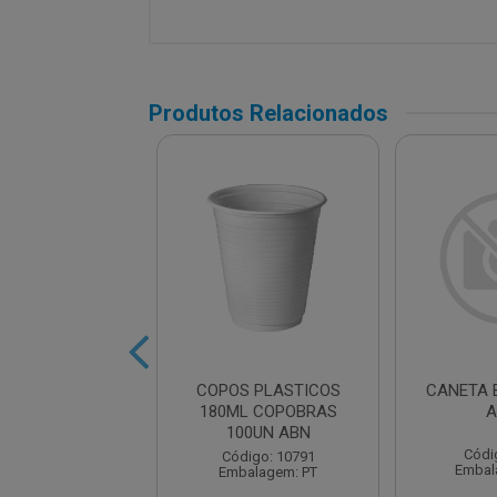
Produtos Relacionados
IS HB PRETO
COPOS PLASTICOS
CANETA 
ONDO 17,5CM
180ML COPOBRAS
A
100UN ABN
digo: 13652
Códi
Código: 10791
balagem: UN
Embal
Embalagem: PT